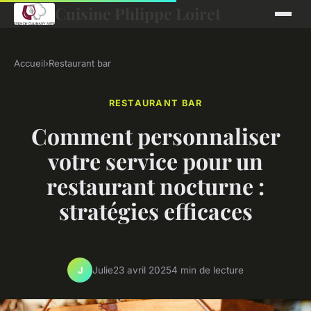
Cuisine Phlippe Loiret
Accueil
›
Restaurant bar
RESTAURANT BAR
Comment personnaliser
votre service pour un
restaurant nocturne :
stratégies efficaces
Julie
23 avril 2025
4 min de lecture
J