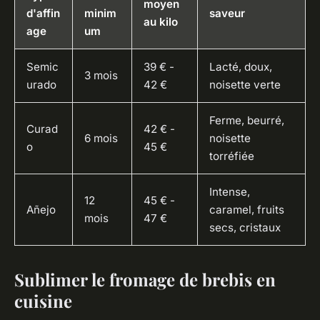
moyen
d'affin
minim
saveur
au kilo
age
um
Semic
39 € -
Lacté, doux,
3 mois
urado
42 €
noisette verte
Ferme, beurré,
Curad
42 € -
6 mois
noisette
o
45 €
torréfiée
Intense,
12
45 € -
Añejo
caramel, fruits
mois
47 €
secs, cristaux
Sublimer le fromage de brebis en
cuisine