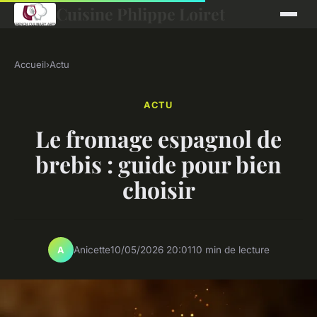
Cuisine Phlippe Loiret
Accueil
›
Actu
ACTU
Le fromage espagnol de
brebis : guide pour bien
choisir
Anicette
10/05/2026 20:01
10 min de lecture
A