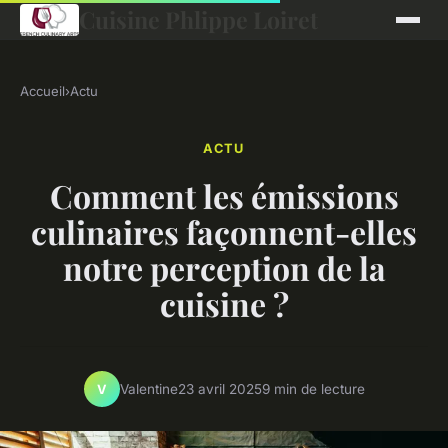
Cuisine Phlippe Loiret
Accueil
›
Actu
ACTU
Comment les émissions
culinaires façonnent-elles
notre perception de la
cuisine ?
Valentine
23 avril 2025
9 min de lecture
V