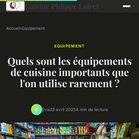
Cuisine Phlippe Loiret
Accueil
›
Equipement
EQUIPEMENT
Quels sont les équipements
de cuisine importants que
l'on utilise rarement ?
Eva
23 avril 2025
4 min de lecture
E