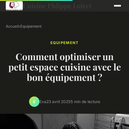
Cuisine Phlippe Loiret
Accueil
›
Equipement
EQUIPEMENT
Comment optimiser un
petit espace cuisine avec le
bon équipement ?
Eva
23 avril 2025
5 min de lecture
E