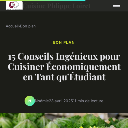
Cuisine Phlippe Loiret
Accueil
›
Bon plan
BON PLAN
15 Conseils Ingénieux pour
Cuisiner Économiquement
en Tant qu'Étudiant
Noémie
23 avril 2025
11 min de lecture
N