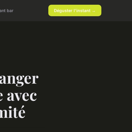
ant bar
Déguster l'instant →
Manger
e avec
mité