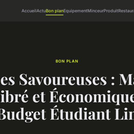
Accueil
Actu
Bon plan
Equipement
Minceur
Produit
Restaur
BON PLAN
es Savoureuses : 
ibré et Économiqu
Budget Étudiant Li