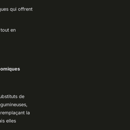
ues qui offrent
 tout en
onomiques
ubstituts de
légumineuses,
 remplaçant la
s elles