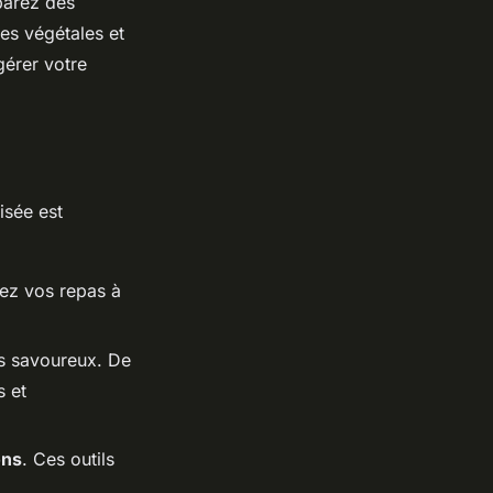
parez des
es végétales et
gérer votre
isée est
fiez vos repas à
us savoureux. De
s et
ons
. Ces outils