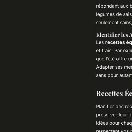
répondant aux b
légumes de saiso
seulement sains
Identifier les
Les
recettes éq
et frais. Par ex
que l’été offre 
Adapter ses men
sans pour autan
Recettes É
Planifier des r
préserver leur 
idées pour chaqu
respectant vos 