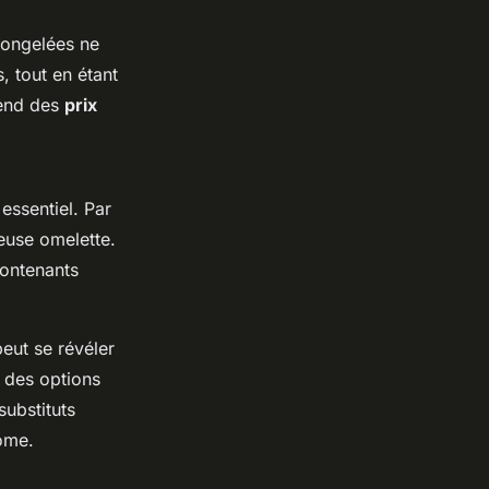
congelées ne
, tout en étant
pend des
prix
essentiel. Par
ieuse omelette.
contenants
eut se révéler
t des options
substituts
nome.