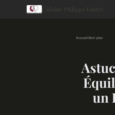
Cuisine Phlippe Loiret
Accueil
›
Bon plan
Astuc
Équil
un 