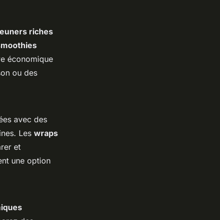
jeuners riches
smoothies
tive économique
ison ou des
ées avec des
éines. Les
wraps
rer et
nt une option
iques