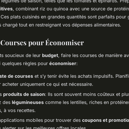
légumes de saison, telles que les tomates et épinards. Pré
itives
, combinant riz ou quinoa avec une source de protéin
Ces plats cuisinés en grandes quantités sont parfaits pour 
 chargé tout en restreignant vos dépenses alimentaires.
 Courses pour Économiser
nts soucieux de leur
budget
, faire les courses de manière av
ci quelques règles pour
économiser
:
liste de courses
et s’y tenir évite les achats impulsifs. Plani
r acheter uniquement ce qui est nécessaire.
es
produits de saison
: Ils sont souvent moins coûteux et pl
ez des
légumineuses
comme les lentilles, riches en protéine
 à vos recettes.
 applications mobiles pour trouver des
coupons et promoti
alerter sur les meilleures offres locales.