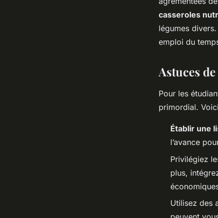
agrémentées de 
casseroles nutr
légumes divers. 
emploi du temps
Astuces de
Pour les étudia
primordial. Voi
Établir une 
l’avance pou
Privilégiez l
plus, intégr
économiques,
Utilisez des
peuvent vous 