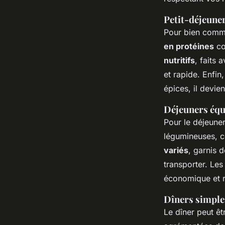
Petit-déjeune
Pour bien comme
en protéines
co
nutritifs
, faits 
et rapide. Enfin
épices, il devie
Déjeuners équ
Pour le déjeuner
légumineuses, co
variés
, garnis 
transporter. Le
économique et r
Dîners simple
Le dîner peut ê