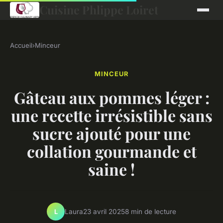
Cuisine Phlippe Loiret
Accueil
›
Minceur
MINCEUR
Gâteau aux pommes léger :
une recette irrésistible sans
sucre ajouté pour une
collation gourmande et
saine !
Laura
23 avril 2025
8 min de lecture
L