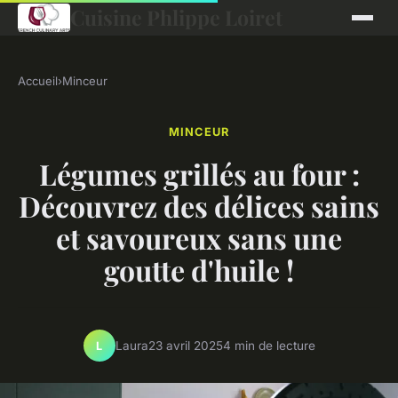
Cuisine Phlippe Loiret
Accueil
›
Minceur
MINCEUR
Légumes grillés au four :
Découvrez des délices sains
et savoureux sans une
goutte d'huile !
Laura
23 avril 2025
4 min de lecture
L