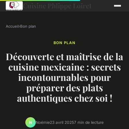
Cuisine Phlippe Loiret
Accueil
›
Bon plan
BON PLAN
Découverte et maîtrise de la
cuisine mexicaine : secrets
incontournables pour
préparer des plats
authentiques chez soi !
Noémie
23 avril 2025
7 min de lecture
N